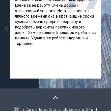
Елене за ее работу. Очень добрый,
Х
отзывчивый человек. Не жалея своего
с
личного времени она в кратчайшие сроки
с
сумела помочь продать квартиру и
Е
м
подобрать варианты покупки нового
В
жилья. Замечательный человек и работник
с
в
ценный. Удачи в ее работе, здоровья и
с
терпения.
п
Р
и
г.Санкт-Петербург, ул.Дыбенко, д. 27 к. 1